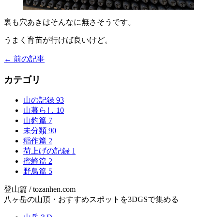
裏も穴あきはそんなに無さそうです。
うまく育苗が行けば良いけど。
← 前の記事
カテゴリ
山の記録
93
山暮らし
10
山釣篇
7
未分類
90
稲作篇
2
荷上げの記録
1
蜜蜂篇
2
野鳥篇
5
登山篇 / tozanhen.com
八ヶ岳の山頂・おすすめスポットを3DGSで集める