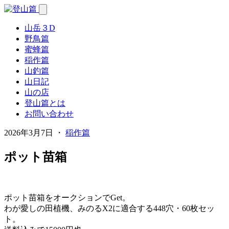
山岳３D
野鳥篇
蜜蜂篇
稲作篇
山釣篇
山日記
山の店
登山篇とは
お問い合わせ
2026年3月7日 ・
稲作篇
ポット苗箱
ポット苗箱をオークションでGet。
わが愛しの田植機、みのるX2に適合する448穴・60枚セッ
ト。