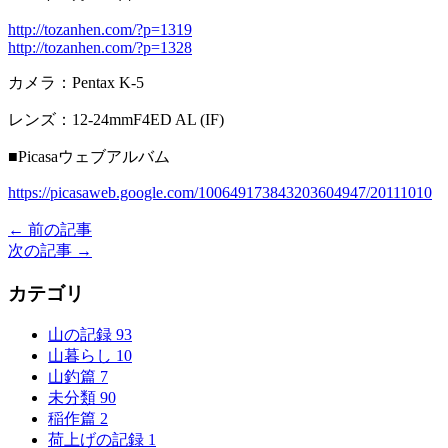
http://tozanhen.com/?p=1319
http://tozanhen.com/?p=1328
カメラ：Pentax K-5
レンズ：12-24mmF4ED AL (IF)
■Picasaウェブアルバム
https://picasaweb.google.com/100649173843203604947/20111010
← 前の記事
次の記事 →
カテゴリ
山の記録
93
山暮らし
10
山釣篇
7
未分類
90
稲作篇
2
荷上げの記録
1