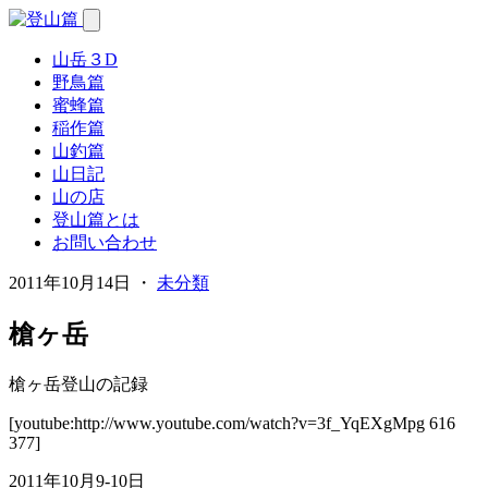
山岳３D
野鳥篇
蜜蜂篇
稲作篇
山釣篇
山日記
山の店
登山篇とは
お問い合わせ
2011年10月14日 ・
未分類
槍ヶ岳
槍ヶ岳登山の記録
[youtube:http://www.youtube.com/watch?v=3f_YqEXgMpg 616
377]
2011年10月9-10日