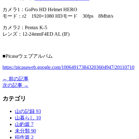
カメラ1：GoPro HD Helmet HERO
モード：r2 1920×1080 HDモード 30fps 8Mbit/s
カメラ2：Pentax K-5
レンズ：12-24mmF4ED AL (IF)
■Picasaウェブアルバム
https://picasaweb.google.com/100649173843203604947/20110710
← 前の記事
次の記事 →
カテゴリ
山の記録
93
山暮らし
10
山釣篇
7
未分類
90
稲作篇
2