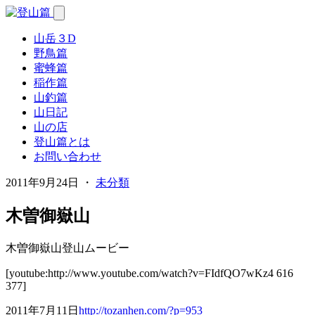
山岳３D
野鳥篇
蜜蜂篇
稲作篇
山釣篇
山日記
山の店
登山篇とは
お問い合わせ
2011年9月24日 ・
未分類
木曽御嶽山
木曽御嶽山登山ムービー
[youtube:http://www.youtube.com/watch?v=FIdfQO7wKz4 616
377]
2011年7月11日
http://tozanhen.com/?p=953