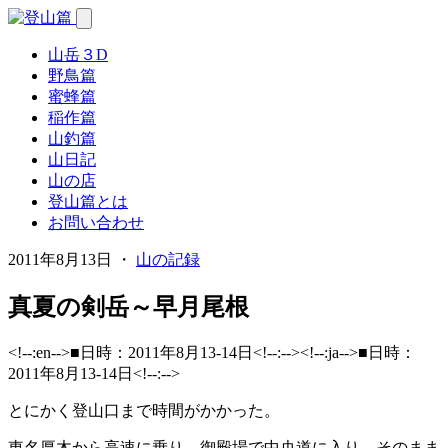
山岳３D
野鳥篇
蜜蜂篇
稲作篇
山釣篇
山日記
山の店
登山篇とは
お問い合わせ
2011年8月13日 ・
山の記録
真夏の剣岳～早月尾根
<!--:en-->■日時：2011年8月13-14日<!--:--><!--:ja-->■日時：
2011年8月13-14日<!--:-->
とにかく登山口まで時間がかかった。
東名厚木から高速に乗り、御殿場で中央道に入り、そのまま