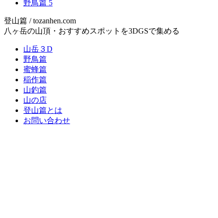
野鳥篇
5
登山篇 / tozanhen.com
八ヶ岳の山頂・おすすめスポットを3DGSで集める
山岳３D
野鳥篇
蜜蜂篇
稲作篇
山釣篇
山の店
登山篇とは
お問い合わせ