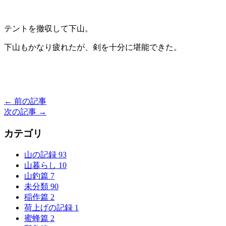
テントを撤収して下山。
下山もかなり疲れたが、剣を十分に堪能できた。
← 前の記事
次の記事 →
カテゴリ
山の記録
93
山暮らし
10
山釣篇
7
未分類
90
稲作篇
2
荷上げの記録
1
蜜蜂篇
2